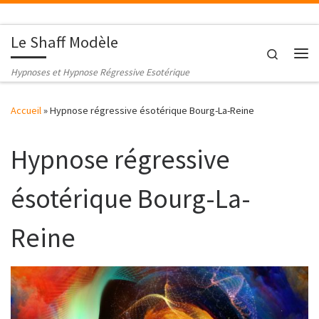
Passer au contenu
Le Shaff Modèle
Search
Me
Hypnoses et Hypnose Régressive Esotérique
Accueil
»
Hypnose régressive ésotérique Bourg-La-Reine
Hypnose régressive
ésotérique Bourg-La-
Reine