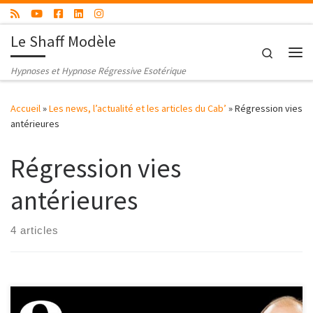
Passer au contenu
Le Shaff Modèle
Search
Me
Hypnoses et Hypnose Régressive Esotérique
Accueil
»
Les news, l’actualité et les articles du Cab’
»
Régression vies
antérieures
Régression vies
antérieures
4 articles