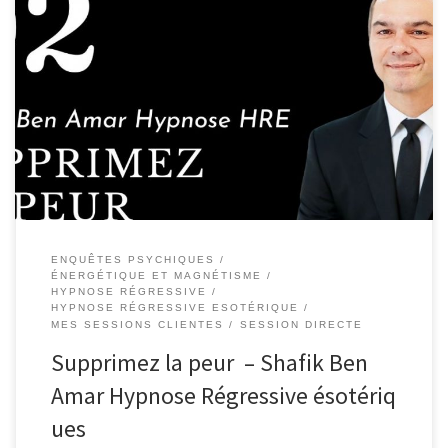
137-FR – Supprimez la peur – Shafik Ben
Amar Hypnose Régressive ésotériques Nassira est revenue vers
moi, il n’y avait pas de changement depuis sa session. Nous avons
interrogé sa conscience ésotérique et celle si nous a indiqué
qu’elle travaillait toujours sur le projet de Nassira. J’ai demandé est
ce qu’il y a […]
ENQUÊTES PSYCHIQUES
ÉNERGÉTIQUE ET MAGNÉTISME
HYPNOSE RÉGRESSIVE
HYPNOSE RÉGRESSIVE ESOTÉRIQUE
MES SESSIONS CLIENTES
SESSION DIRECTE
Supprimez la peur – Shafik Ben
Amar Hypnose Régressive ésotériq
ues