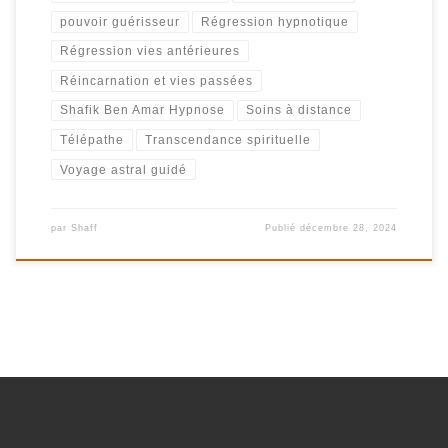
pouvoir guérisseur
Régression hypnotique
Régression vies antérieures
Réincarnation et vies passées
Shafik Ben Amar Hypnose
Soins à distance
Télépathe
Transcendance spirituelle
Voyage astral guidé
par
Shaff
Publié
décembre 28, 2024