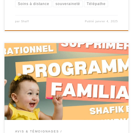
Soins à distance
souveraineté
Télépathe
par
Shaff
Publié
janvier 4, 2025
133-FR – Florence – Transgénérationnel, comment supprimer les
programmes familiaux ? – Shafik Ben
Amar Hypnose Régressive ésotériques Une investigation, ou
enquête psychique, en remote viewing sur les programmations
familiales et comment s’en débarrasser. Une façon originale et
inattendue, ce fut vraiment une surprise, de supprimer les
programmations familiale. Enjoy Bon visionnage
Pour […]
AVIS & TÉMOIGNAGES