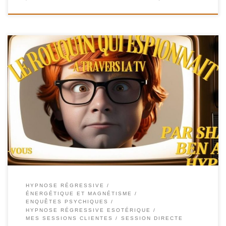
134-FR – Nassira – Le rouquin qui espionnait à travers la TV – Shafik
Ben Amar Hypnose Régressive ésotériques Les points Enjoy Bon
visionnage
Pour plus d’informations contactez moi par mail
ici: « Shbenamar@gmail.com » Opérateur Télépathique : Session
directe Opérateur Hypnotique : Shafik Ben Amar (Shaff du
Shaffmodèle.com)
Les sessions clientes
Les […]
HYPNOSE RÉGRESSIVE
ÉNERGÉTIQUE ET MAGNÉTISME
ENQUÊTES PSYCHIQUES
HYPNOSE RÉGRESSIVE ESOTÉRIQUE
MES SESSIONS CLIENTES
SESSION DIRECTE