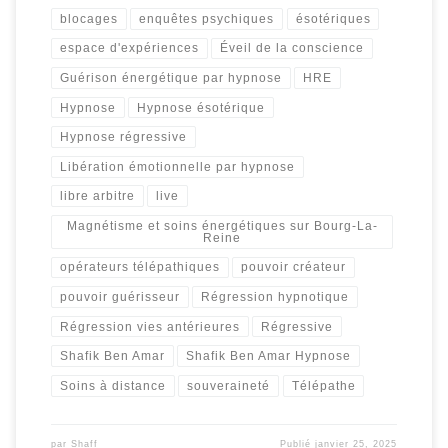
blocages
enquêtes psychiques
ésotériques
espace d'expériences
Éveil de la conscience
Guérison énergétique par hypnose
HRE
Hypnose
Hypnose ésotérique
Hypnose régressive
Libération émotionnelle par hypnose
libre arbitre
live
Magnétisme et soins énergétiques sur Bourg-La-
Reine
opérateurs télépathiques
pouvoir créateur
pouvoir guérisseur
Régression hypnotique
Régression vies antérieures
Régressive
Shafik Ben Amar
Shafik Ben Amar Hypnose
Soins à distance
souveraineté
Télépathe
par
Shaff
Publié
janvier 25, 2025