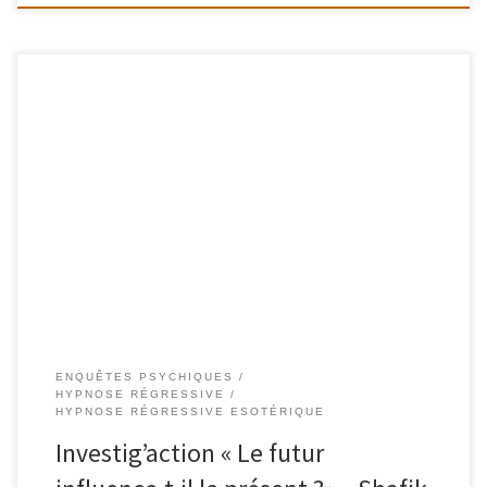
132-FR – Nathalie – Investig’action « Le futur influence-t-il le
présent ?» – Shafik Ben Amar Hypnose Régressive ésotériques Une
investigation, ou enquête psychique, en remote viewing sur un
concept de mécanique quantique : « Le futur influence le présent»
Incursion dans le futur pour changer notre présent. Et encore […]
ENQUÊTES PSYCHIQUES
HYPNOSE RÉGRESSIVE
HYPNOSE RÉGRESSIVE ESOTÉRIQUE
Investig’action « Le futur