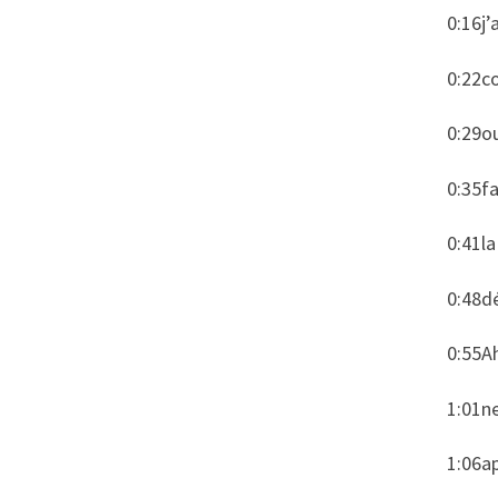
0:16j’
0:22co
0:29ou
0:35fa
0:41la
0:48dé
0:55Ah
1:01ne
1:06ap