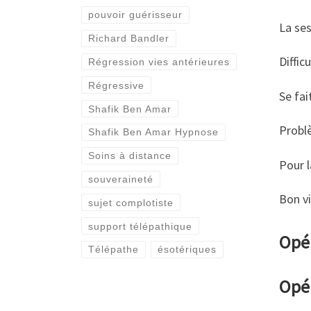
pouvoir guérisseur
La ses
Richard Bandler
Diffic
Régression vies antérieures
Régressive
Se fai
Shafik Ben Amar
Probl
Shafik Ben Amar Hypnose
Soins à distance
Pour l
souveraineté
Bon v
sujet complotiste
support télépathique
Opér
Télépathe
ésotériques
Opé