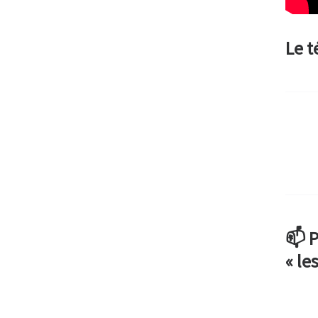
Le 
📫 P
« l