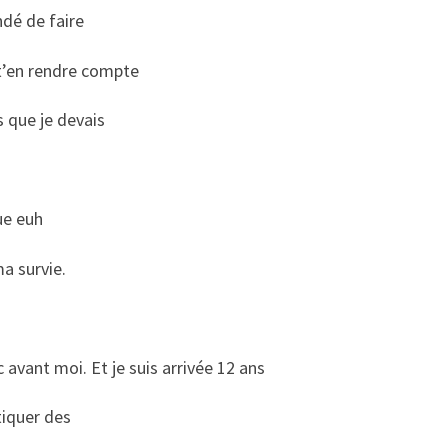
ndé de faire
 t’en rendre compte
s que je devais
ue euh
a survie.
c avant moi. Et je suis arrivée 12 ans
atiquer des