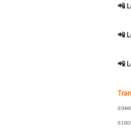
📲 L
📲 L
📲 L
Tran
0:04Al
0:10OK