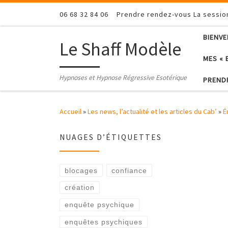
Passer au contenu
06 68 32 84 06
Prendre rendez-vous La sessi
BIENV
Le Shaff Modèle
MES « 
Hypnoses et Hypnose Régressive Esotérique
PREND
Accueil
»
Les news, l’actualité et les articles du Cab’
»
É
NUAGES D’ÉTIQUETTES
blocages
confiance
création
enquête psychique
enquêtes psychiques