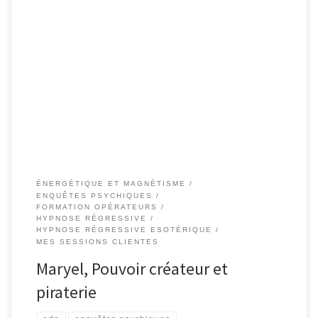
83-FR – Maryel: Pouvoir créateur et piraterie – Shafik Ben Amar
Hypnose Régressive ésotériques Formation télépathie / hypnose
Jour 1 Alors j’avais prévu des ateliers avec des objectifs pour ce
premier jour de formation de support télépathique. Des missions
devant permettre à Maryel, d’appréhender étapes par étapes, en
douceur et […]
ÉNERGÉTIQUE ET MAGNÉTISME
ENQUÊTES PSYCHIQUES
FORMATION OPÉRATEURS
HYPNOSE RÉGRESSIVE
HYPNOSE RÉGRESSIVE ESOTÉRIQUE
MES SESSIONS CLIENTES
Maryel, Pouvoir créateur et
piraterie