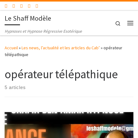
Passer au contenu
Le Shaff Modèle
Search
Me
Hypnoses et Hypnose Régressive Esotérique
Accueil
»
Les news, l’actualité et les articles du Cab’
»
opérateur
télépathique
opérateur télépathique
5 articles
123-FR – Diane change le passé Partie 2 Shafik Ben