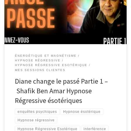
Hypnose Régressive ésotériques Dans la vie il n’y a pas d’échec
seulement des résultats. Si ce que je fais ne donne rien alors c’est
qu’il faut faire autre chose, agir différemment. Le seule moyen d
‘échouer c’est d’abandonner avant d’avoir […]
ÉNERGÉTIQUE ET MAGNÉTISME
HYPNOSE RÉGRESSIVE
HYPNOSE RÉGRESSIVE ESOTÉRIQUE
MES SESSIONS CLIENTES
Diane change le passé Partie 1 –
Shafik Ben Amar Hypnose
Régressive ésotériques
enquêtes psychiques
Hypnose ésotérique
Hypnose régressive
Hypnose Régressive Esotérique
interférence