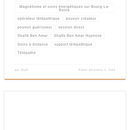
Magnétisme et soins énergétiques sur Bourg-La-
Reine
opérateur télépathique
pouvoir créateur
pouvoir guérisseur
session direct
Shafik Ben Amar
Shafik Ben Amar Hypnose
Soins à distance
support télépathique
Télépathe
par
Shaff
Publié
décembre 3, 2024
117-FR – K supprime les blocages Shafik Ben Amar Hypnose
Régressive ésotériques K est très créatif, il a créé beaucoup de
chose dans sa vie mais ressent des blocages qui empêche ses