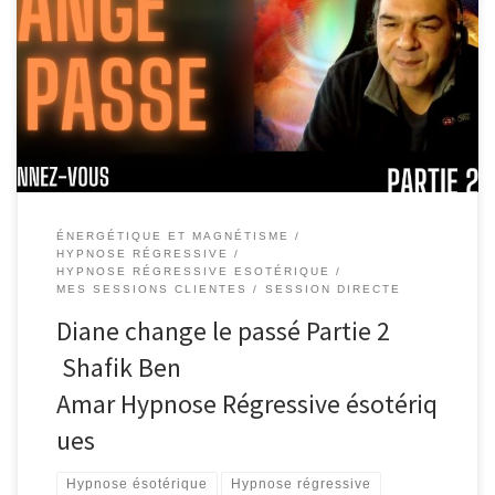
Amar Hypnose Régressive ésotériques Dans la vie il n’y a pas
d’échec seulement des résultats. Si ce que je fais ne donne rien
alors c’est qu’il faut faire autre chose, agir différemment. Le seule
moyen d ‘échouer c’est d’abandonner avant d’avoir réussi ! Cette
session […]
ÉNERGÉTIQUE ET MAGNÉTISME
HYPNOSE RÉGRESSIVE
HYPNOSE RÉGRESSIVE ESOTÉRIQUE
MES SESSIONS CLIENTES
SESSION DIRECTE
Diane change le passé Partie 2
Shafik Ben
Amar Hypnose Régressive ésotériq
ues
Hypnose ésotérique
Hypnose régressive