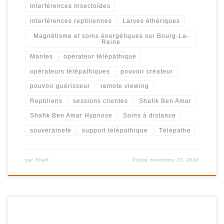
Interférences Insectoïdes
interférences reptiliennes
Larves éthériques
Magnétisme et soins énergétiques sur Bourg-La-
Reine
Mantes
opérateur télépathique
opérateurs télépathiques
pouvoir créateur
pouvoir guérisseur
remote viewing
Reptiliens
sessions clientes
Shafik Ben Amar
Shafik Ben Amar Hypnose
Soins à distance
souveraineté
support télépathique
Télépathe
par
Shaff
Publié
novembre 23, 2024