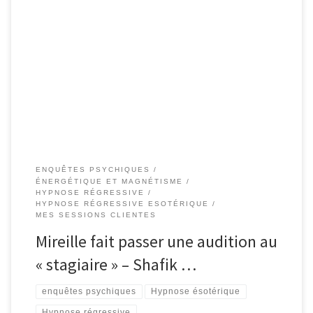
107-FR – Nathalie – Mireille fait passer une audition au « stagiaire »
– #ShafikBenAmar #Hypnose #Régressive #ésotériques Les points •
Tangages, sensation d’être dissocié, grande faiblesse dans les
jambes et le corps, pas d’accès à son énergie physique • La
croyance que sa vieillesse est à son terme • […]
ENQUÊTES PSYCHIQUES
ÉNERGÉTIQUE ET MAGNÉTISME
HYPNOSE RÉGRESSIVE
HYPNOSE RÉGRESSIVE ESOTÉRIQUE
MES SESSIONS CLIENTES
Mireille fait passer une audition au
« stagiaire » – Shafik …
enquêtes psychiques
Hypnose ésotérique
Hypnose régressive