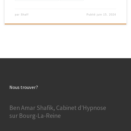
par
Shaff
Publié
juin 15, 2024
Nous trouver?
Ben Amar Shafik, Cabinet d’Hypnose
sur Bourg-La-Reine