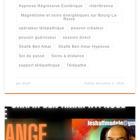
Hypnose Régressive Esotérique
interférence
Magnétisme et soins énergétiques sur Bourg-La-
Reine
opérateur télépathique
pouvoir créateur
pouvoir guérisseur
session direct
Shafik Ben Amar
Shafik Ben Amar Hypnose
Soi du passé
Soins à distance
support télépathique
Télépathe
par
Shaff
Publié
décembre 4, 2024
122-FR – Diane change le passé Partie 1 Shafik Ben Amar