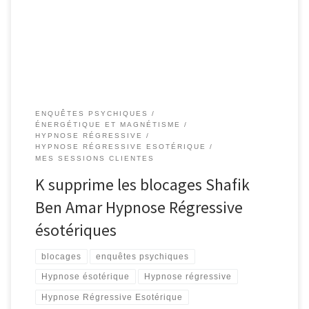
créations vraiment grandir comme il aimerait. Sentimentalement, il
n’a plus confiance et ressent de la méfiance. Il est […]
ENQUÊTES PSYCHIQUES
ÉNERGÉTIQUE ET MAGNÉTISME
HYPNOSE RÉGRESSIVE
HYPNOSE RÉGRESSIVE ESOTÉRIQUE
MES SESSIONS CLIENTES
K supprime les blocages Shafik
Ben Amar Hypnose Régressive
ésotériques
blocages
enquêtes psychiques
Hypnose ésotérique
Hypnose régressive
Hypnose Régressive Esotérique