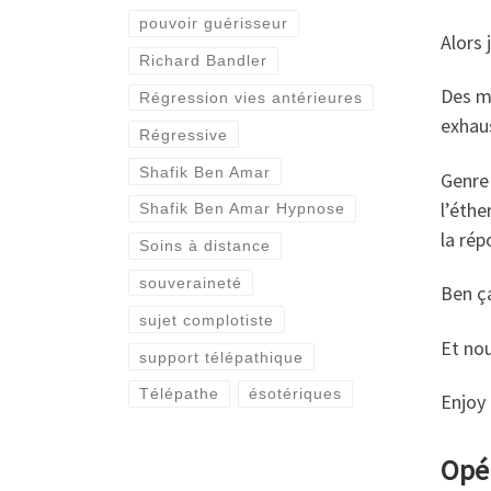
pouvoir guérisseur
Alors 
Richard Bandler
Des m
Régression vies antérieures
exhaus
Régressive
Shafik Ben Amar
Genre 
l’éthe
Shafik Ben Amar Hypnose
la ré
Soins à distance
souveraineté
Ben ç
sujet complotiste
Et nou
support télépathique
Télépathe
ésotériques
Enjoy
Opér