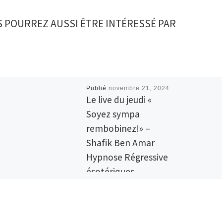
 POURREZ AUSSI ÊTRE INTÉRESSÉ PAR
Publié
novembre 21, 2024
Le live du jeudi «
Soyez sympa
rembobinez!» –
Shafik Ben Amar
Hypnose Régressive
ésotériques
005 – Le live du jeudi « Soyez
sympa rembobinez!» – Shafik
Ben Amar Hypnose