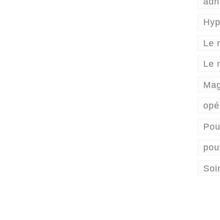
adn
Hyp
Le n
Le 
Mag
opé
Pou
pou
Soi