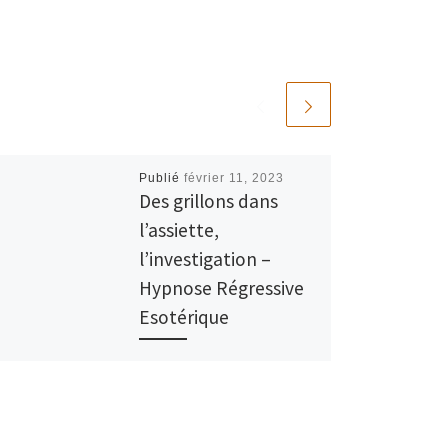
Publié
février 11, 2023
Des grillons dans
l’assiette,
l’investigation –
Hypnose Régressive
Esotérique
11 février 2023 Des grillons
dans l’assiette. Opérateur
Hypnotique : Shafik Ben Amar
(Shaff du Shaffmodèle.com