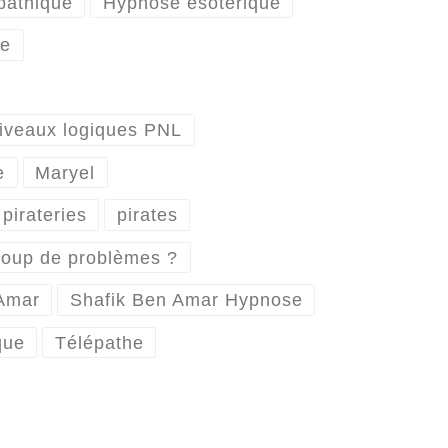
pathique
Hypnose ésotérique
ue
niveaux logiques PNL
e
Maryel
pirateries
pirates
coup de problèmes ?
Amar
Shafik Ben Amar Hypnose
que
Télépathe