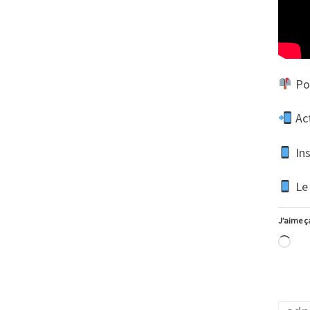
Pou
Act
In
Le 
J’aime ça
Ch