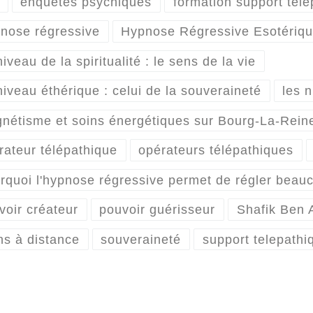
enquêtes psychiques
formation support télé
nose régressive
Hypnose Régressive Esotériq
iveau de la spiritualité : le sens de la vie
niveau éthérique : celui de la souveraineté
les 
nétisme et soins énergétiques sur Bourg-La-Rein
rateur télépathique
opérateurs télépathiques
rquoi l'hypnose régressive permet de régler beau
voir créateur
pouvoir guérisseur
Shafik Ben 
ns à distance
souveraineté
support telepathi