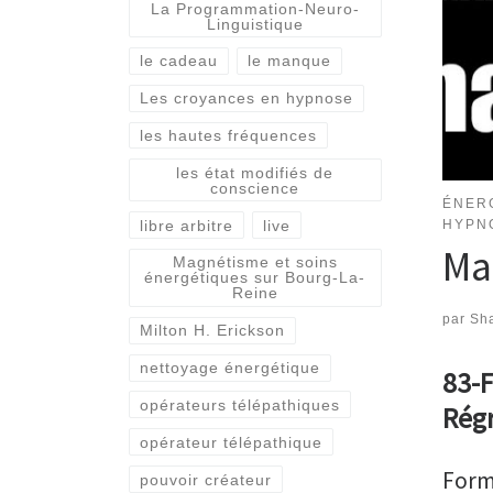
La Programmation-Neuro-
Linguistique
le cadeau
le manque
Les croyances en hypnose
les hautes fréquences
les état modifiés de
conscience
ÉNER
libre arbitre
live
HYPN
Mar
Magnétisme et soins
énergétiques sur Bourg-La-
Reine
par
Sha
Milton H. Erickson
nettoyage énergétique
83-F
opérateurs télépathiques
Régr
opérateur télépathique
Form
pouvoir créateur