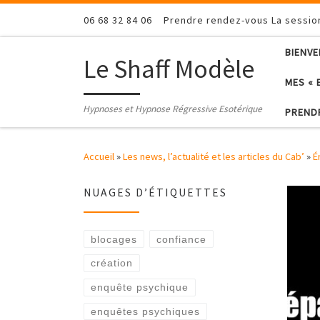
Passer au contenu
06 68 32 84 06
Prendre rendez-vous La sessi
BIENV
Le Shaff Modèle
MES « 
Hypnoses et Hypnose Régressive Esotérique
PREND
Accueil
»
Les news, l’actualité et les articles du Cab’
»
É
NUAGES D’ÉTIQUETTES
blocages
confiance
création
enquête psychique
enquêtes psychiques