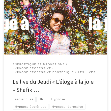
007 – Le live de la semaine 29/11/2024 « L’éloge à la joie » Shafik
Ben Amar Hypnose Régressive La joie, cette émotion qui fait du
bien, qui fait que l’on fait les choses avec plaisir et enthousiasme
dans la physicalité. Elle nous rend fort dans un domaine, vous vous
[…]
ÉNERGÉTIQUE ET MAGNÉTISME
HYPNOSE RÉGRESSIVE
HYPNOSE RÉGRESSIVE ESOTÉRIQUE
LES LIVES
Le live du Jeudi « L’éloge à la joie
» Shafik …
ésotériques
HRE
Hypnose
Hypnose ésotérique
Hypnose régressive