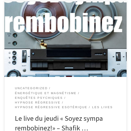
005 – Le live du jeudi « Soyez sympa rembobinez!» – Shafik Ben
Amar Hypnose Régressive ésotériques Ce soir j’aimerai parler
d’une technique toute simple et vraiment sympa pour supprimer
les peurs, la colère, le ressentiment et les basses fréquences. Mais
vaut mieux l’expérimenter ? Non Alors je vais vous […]
UNCATEGORIZED
ÉNERGÉTIQUE ET MAGNÉTISME
ENQUÊTES PSYCHIQUES
HYPNOSE RÉGRESSIVE
HYPNOSE RÉGRESSIVE ESOTÉRIQUE
LES LIVES
Le live du jeudi « Soyez sympa
rembobinez!» – Shafik …