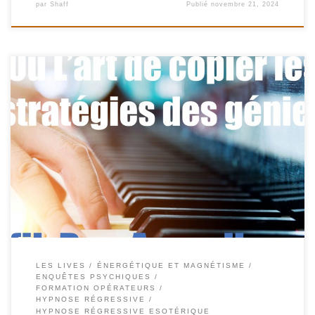
par
Shaff
Publié
novembre 21, 2024
Le live du jeudi « La modélisation », L’art de copier les stratégies
des génies Shafik Ben Amar Hypnose Régressive ésotériques
Précaution à prendre : Il s’agit de copier ce que la personne réussi
le mieux mais en aucun cas ses interférences. Il y a quelques
années, Bill Gates, vu de […]
LES LIVES
ÉNERGÉTIQUE ET MAGNÉTISME
ENQUÊTES PSYCHIQUES
FORMATION OPÉRATEURS
HYPNOSE RÉGRESSIVE
HYPNOSE RÉGRESSIVE ESOTÉRIQUE