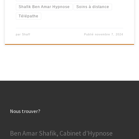
Shafik Ben Amar Hypnose
Soins à distance
Télépathe
par
Shaff
Publié
novembre 7, 2024
Nous trouver?
Ben Amar Shafik, Cabinet d’Hypnose