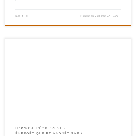
par
Shaff
Publié
novembre 14, 2024
004 – Le live du Jeudi 07/11/2024 – Le Deuil – #ShafikBenAmar
#Hypnose #Régressive #ésotériques Le deuil, le passage d’âme
en HRE. Le deuil d’un symptôme Le deuil d’une relation, il est
possible de faire le deuil d’une relation quand la personne est
toujours en vie. Le deuil d’une personne, […]
HYPNOSE RÉGRESSIVE
ÉNERGÉTIQUE ET MAGNÉTISME