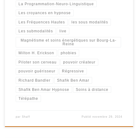
La Programmation-Neuro-Linguistique
Les croyances en hypnose
Les Fréquences Hautes
les sous modalités
Les submodalités
live
Magnétisme et soins énergétiques sur Bourg-La-
Reine
Milton H. Erickson
phobies
Piloter son cerveau
pouvoir créateur
pouvoir guérisseur
Régressive
Richard Bandler
Shafik Ben Amar
Shafik Ben Amar Hypnose
Soins à distance
Télépathe
par
Shaff
Publié
novembre 29, 2024