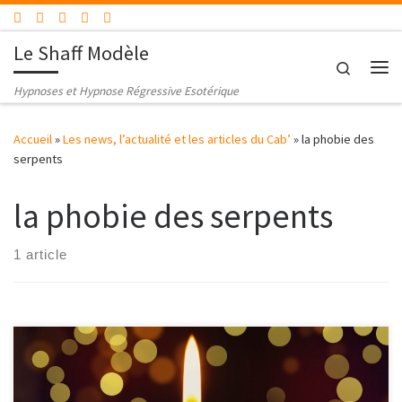
Passer au contenu
Le Shaff Modèle
Search
Me
Hypnoses et Hypnose Régressive Esotérique
Accueil
»
Les news, l’actualité et les articles du Cab’
»
la phobie des
serpents
la phobie des serpents
1 article