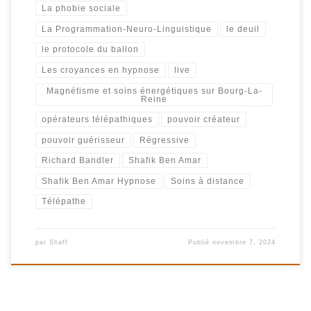
La phobie sociale
La Programmation-Neuro-Linguistique
le deuil
le protocole du ballon
Les croyances en hypnose
live
Magnétisme et soins énergétiques sur Bourg-La-
Reine
opérateurs télépathiques
pouvoir créateur
pouvoir guérisseur
Régressive
Richard Bandler
Shafik Ben Amar
Shafik Ben Amar Hypnose
Soins à distance
Télépathe
par
Shaff
Publié
novembre 7, 2024