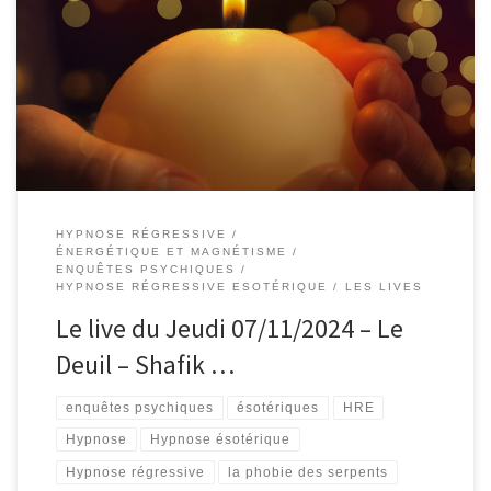
004 – Le live du Jeudi 07/11/2024 – Le Deuil – #ShafikBenAmar
#Hypnose #Régressive #ésotériques Le deuil, le passage d’âme
en HRE. Le deuil d’un symptôme Le deuil d’une relation, il est
possible de faire le deuil d’une relation quand la personne est
toujours en vie. Le deuil d’une personne, […]
HYPNOSE RÉGRESSIVE
ÉNERGÉTIQUE ET MAGNÉTISME
ENQUÊTES PSYCHIQUES
HYPNOSE RÉGRESSIVE ESOTÉRIQUE
LES LIVES
Le live du Jeudi 07/11/2024 – Le
Deuil – Shafik …
enquêtes psychiques
ésotériques
HRE
Hypnose
Hypnose ésotérique
Hypnose régressive
la phobie des serpents