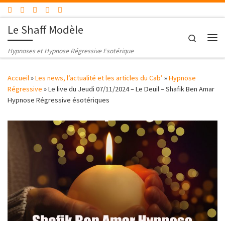
Passer au contenu
Le Shaff Modèle
Search
Me
Hypnoses et Hypnose Régressive Esotérique
Accueil
»
Les news, l’actualité et les articles du Cab’
»
Hypnose
Régressive
»
Le live du Jeudi 07/11/2024 – Le Deuil – Shafik Ben Amar
Hypnose Régressive ésotériques