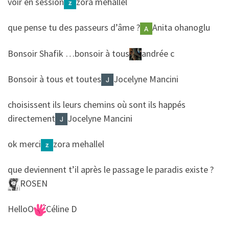
voir en session
zora mehallel
​​que pense tu des passeurs d’âme ?
Anita ohanoglu
​​Bonsoir Shafik …bonsoir à tous
andrée c
​​Bonsoir à tous et toutes
Jocelyne Mancini
​​choisissent ils leurs chemins où sont ils happés
directement
Jocelyne Mancini
​​ok merci
zora mehallel
​​que deviennent t’il après le passage le paradis existe ?
ROSEN
​​HelloO
Céline D