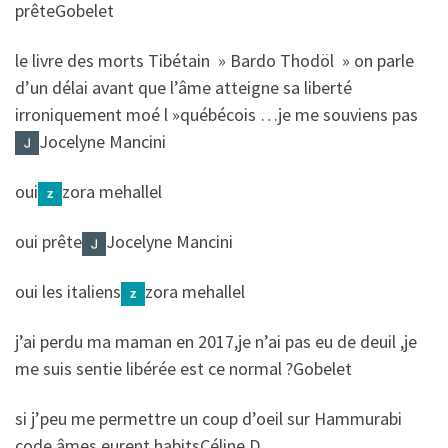
​​prête
Gobelet
​​le livre des morts Tibétain » Bardo Thodöl » on parle
d’un délai avant que l’âme atteigne sa liberté
irroniquement moé l »québécois …je me souviens pas
Jocelyne Mancini
​​oui
zora mehallel
​​oui prête
Jocelyne Mancini
​​oui les italiens
zora mehallel
​​j’ai perdu ma maman en 2017,je n’ai pas eu de deuil ,je
me suis sentie libérée est ce normal ?
Gobelet
​​si j’peu me permettre un coup d’oeil sur Hammurabi
code âmes eurent habits
Céline D