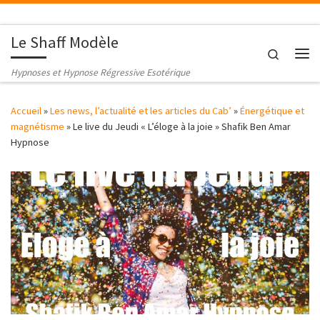
Passer au contenu
Le Shaff Modèle
Search
Me
Hypnoses et Hypnose Régressive Esotérique
Accueil
»
Les news, l’actualité et les articles du Cab’
»
Énergétique et
magnétisme
»
Le live du Jeudi « L’éloge à la joie » Shafik Ben Amar
Hypnose