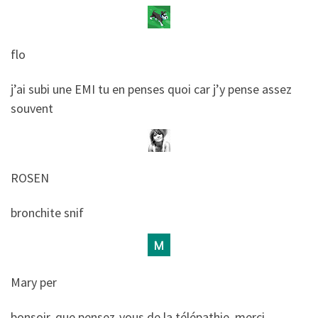
flo
​​j’ai subi une EMI tu en penses quoi car j’y pense assez
souvent
ROSEN
​​bronchite snif
Mary per
​​bonsoir, que pensez-vous de la télépathie ,merci