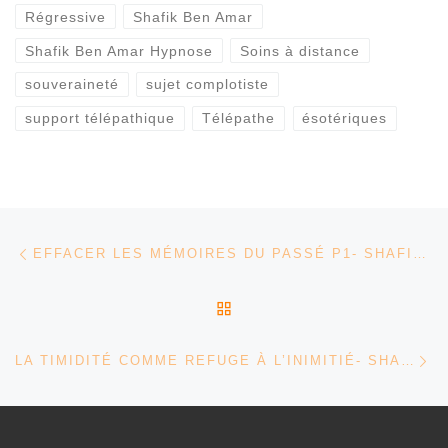
Régressive
Shafik Ben Amar
Shafik Ben Amar Hypnose
Soins à distance
souveraineté
sujet complotiste
support télépathique
Télépathe
ésotériques
Parcourir les articles
Article précédent
EFFACER LES MÉMOIRES DU PASSÉ P1- SHAFIK BEN AMAR HYPNOSE RÉGRESSIVE ÉSOTÉRIQUES
RETOUR À LA LISTE DES
Ar
LA TIMIDITÉ COMME REFUGE À L’INIMITIÉ- SHAFIK BEN AMAR HYPNOSE RÉGRESSIVE ÉSOTÉRIQUES