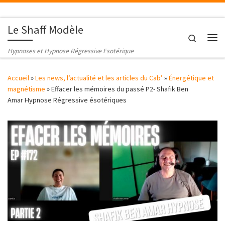
Passer au contenu
Le Shaff Modèle
Search
Me
Hypnoses et Hypnose Régressive Esotérique
Accueil
»
Les news, l’actualité et les articles du Cab’
»
Énergétique et
magnétisme
»
Effacer les mémoires du passé P2- Shafik Ben
Amar Hypnose Régressive ésotériques