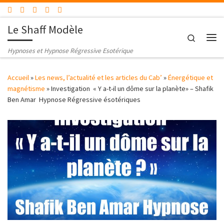
Passer au contenu
Le Shaff Modèle
Search
Me
Hypnoses et Hypnose Régressive Esotérique
Accueil
»
Les news, l’actualité et les articles du Cab’
»
Énergétique et
magnétisme
»
Investigation « Y a-t-il un dôme sur la planète» – Shafik
Ben Amar Hypnose Régressive ésotériques