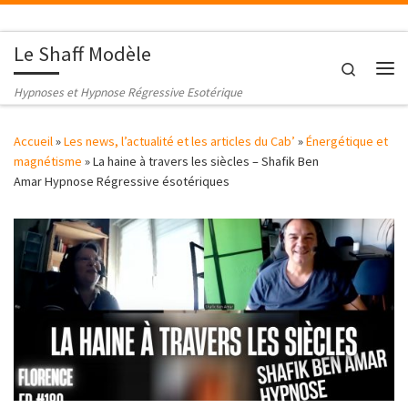
Passer au contenu
Le Shaff Modèle
Search
Me
Hypnoses et Hypnose Régressive Esotérique
Accueil
»
Les news, l’actualité et les articles du Cab’
»
Énergétique et
magnétisme
»
La haine à travers les siècles – Shafik Ben
Amar Hypnose Régressive ésotériques