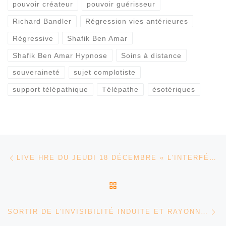
pouvoir créateur
pouvoir guérisseur
Richard Bandler
Régression vies antérieures
Régressive
Shafik Ben Amar
Shafik Ben Amar Hypnose
Soins à distance
souveraineté
sujet complotiste
support télépathique
Télépathe
ésotériques
Parcourir les articles
Article précédent
LIVE HRE DU JEUDI 18 DÉCEMBRE « L’INTERFÉRENCE HUMAINE » – SHAFIK BEN AMAR HYPNOSE RÉGRESSIVE ÉSOTÉRIQUES
RETOUR À LA LISTE DES
Ar
SORTIR DE L’INVISIBILITÉ INDUITE ET RAYONNER ENFIN – SHAFIK BEN AMAR HYPNOSE RÉGRESSIVE ÉSOTÉRIQUES