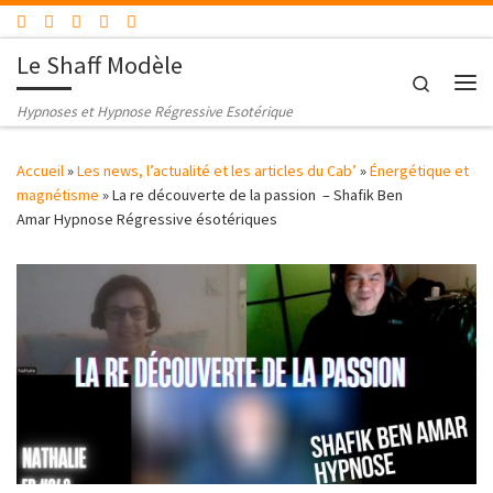
Passer au contenu
Le Shaff Modèle
Search
Me
Hypnoses et Hypnose Régressive Esotérique
Accueil
»
Les news, l’actualité et les articles du Cab’
»
Énergétique et
magnétisme
»
La re découverte de la passion – Shafik Ben
Amar Hypnose Régressive ésotériques