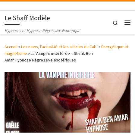
Passer au contenu
Le Shaff Modèle
Search
Me
Hypnoses et Hypnose Régressive Esotérique
Accueil
»
Les news, l’actualité et les articles du Cab’
»
Énergétique et
magnétisme
»
La Vampire interférée – Shafik Ben
Amar Hypnose Régressive ésotériques