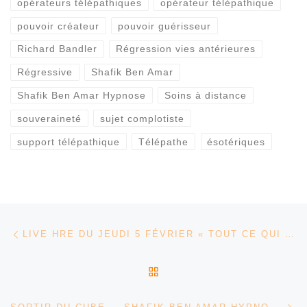
opérateurs télépathiques
opérateur télépathique
pouvoir créateur
pouvoir guérisseur
Richard Bandler
Régression vies antérieures
Régressive
Shafik Ben Amar
Shafik Ben Amar Hypnose
Soins à distance
souveraineté
sujet complotiste
support télépathique
Télépathe
ésotériques
Parcourir les articles
Article précédent
LIVE HRE DU JEUDI 5 FÉVRIER « TOUT CE QUI VIENT» – SHAFIK BEN AMAR HYPNOSE RÉGRESSIVE ÉSOTÉRIQUES
RETOUR À LA LISTE DES
Ar