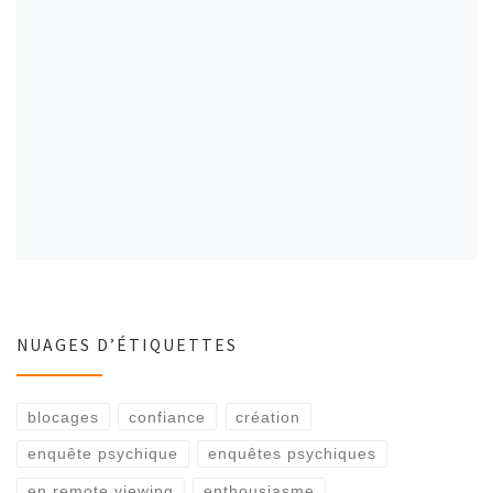
NUAGES D’ÉTIQUETTES
blocages
confiance
création
enquête psychique
enquêtes psychiques
en remote viewing
enthousiasme