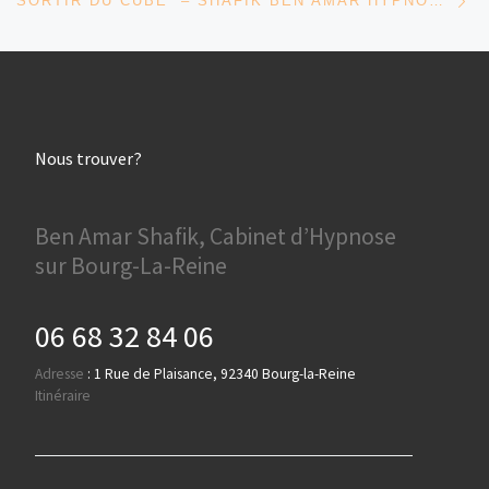
SORTIR DU CUBE – SHAFIK BEN AMAR HYPNOSE RÉGRESSIVE ÉSOTÉRIQUES
Nous trouver?
Ben Amar Shafik, Cabinet d’Hypnose
sur Bourg-La-Reine
06 68 32 84 06
Adresse
:
1 Rue de Plaisance, 92340 Bourg-la-Reine
Itinéraire