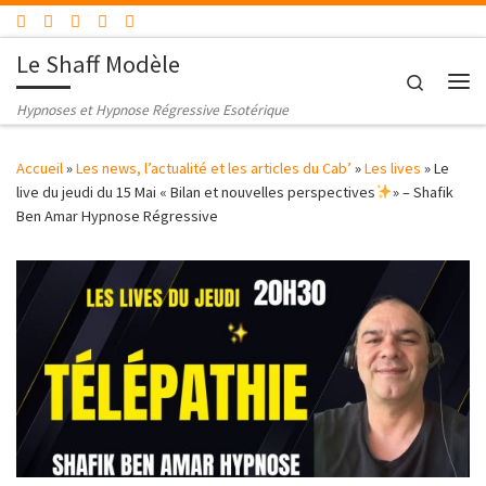
Passer au contenu
Le Shaff Modèle
Search
Me
Hypnoses et Hypnose Régressive Esotérique
Accueil
»
Les news, l’actualité et les articles du Cab’
»
Les lives
»
Le
live du jeudi du 15 Mai « Bilan et nouvelles perspectives
» – Shafik
Ben Amar Hypnose Régressive