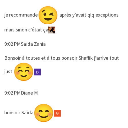
​​je recommande
après y’avait qlq exceptions
mais sinon c’était ça
9:02 PMSaïda Zahia
​​Bonsoir à toutes et à tous bonsoir Shaffik j’arrive tout
just
9:02 PMDiane M
​​bonsoir Saïda