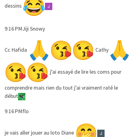
dessins
9:16 PMJiji Snowy
​​Cc Hafida
Cathy
j’ai essayé de lire les coms pour
comprendre mais rien du tout j’ai vraiment raté le
début
9:16 PMflo
​​je vais aller jouer au loto Diane