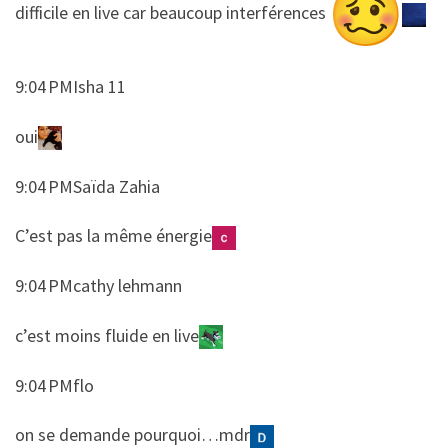
​​difficile en live car beaucoup interférences
9:04 PMIsha 11
​​oui
9:04 PMSaïda Zahia
​​C’est pas la même énergie
9:04 PMcathy lehmann
​​c’est moins fluide en live
9:04 PMflo
​​on se demande pourquoi…mdr