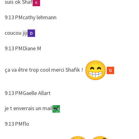
​​suis ok Shaf
9:13 PMcathy lehmann
​​coucou jiji
9:13 PMDiane M
​​ça va être trop cool merci Shafik !
9:13 PMGaelle Allart
​​je t enverrais un mail
9:13 PMflo