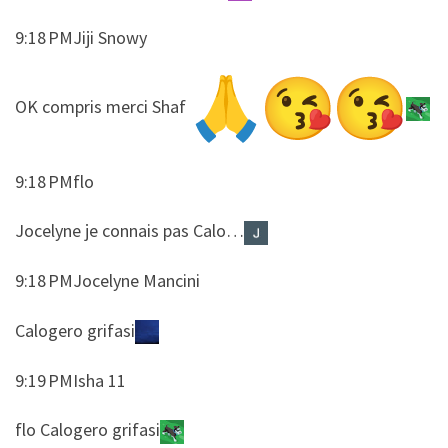
9:18 PMJiji Snowy
​​OK compris merci Shaf
9:18 PMflo
​​Jocelyne je connais pas Calo…
9:18 PMJocelyne Mancini
​​Calogero grifasi
9:19 PMIsha 11
​​flo Calogero grifasi