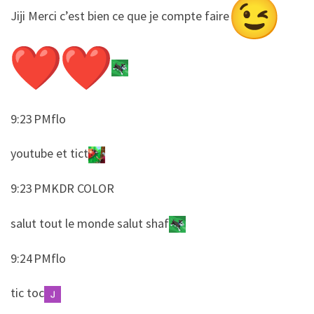
​​Jiji Merci c’est bien ce que je compte faire
9:23 PMflo
​​youtube et tict
9:23 PMKDR COLOR
​​salut tout le monde salut shaf
9:24 PMflo
​​tic toc