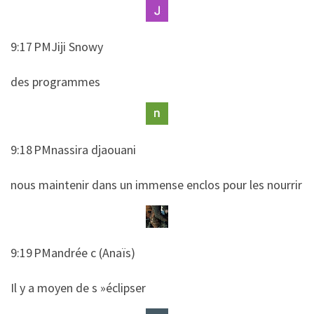
9:17 PMJiji Snowy
​​des programmes
9:18 PMnassira djaouani
​​nous maintenir dans un immense enclos pour les nourrir
9:19 PMandrée c (Anaïs)
​​Il y a moyen de s »éclipser