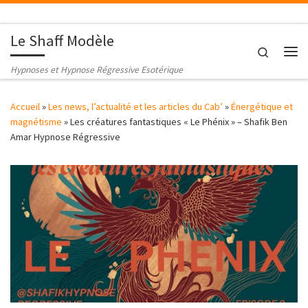
Passer au contenu
Le Shaff Modèle
Search
Me
Hypnoses et Hypnose Régressive Esotérique
Accueil
»
Les news, l’actualité et les articles du Cab’
»
Énergétique et
magnétisme
»
Les créatures fantastiques « Le Phénix » – Shafik Ben
Amar Hypnose Régressive