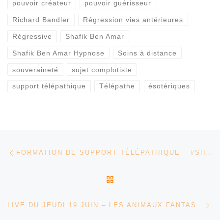
pouvoir créateur
pouvoir guérisseur
Richard Bandler
Régression vies antérieures
Régressive
Shafik Ben Amar
Shafik Ben Amar Hypnose
Soins à distance
souveraineté
sujet complotiste
support télépathique
Télépathe
ésotériques
Parcourir les articles
Article précédent
FORMATION DE SUPPORT TÉLÉPATHIQUE – #SHAFIKBENAMAR #HYPNOSE #RÉGRESSIVE #ESOTÉRIQUE
RETOUR À LA LISTE DES
Ar
LIVE DU JEUDI 19 JUIN – LES ANIMAUX FANTASTIQUES « LE DAHU » – SHAFIK BEN AMAR HYPNOSE RÉGRESSIVE