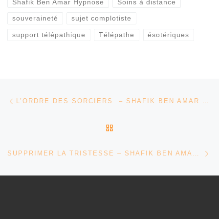
Shafik Ben Amar Hypnose
Soins à distance
souveraineté
sujet complotiste
support télépathique
Télépathe
ésotériques
Parcourir les articles
Article précédent
L’ORDRE DES SORCIERS – SHAFIK BEN AMAR HYPNOSE RÉGRESSIVE ÉSOTÉRIQUES
RETOUR À LA LISTE DES
Ar
SUPPRIMER LA TRISTESSE – SHAFIK BEN AMAR HYPNOSE RÉGRESSIVE ÉSOTÉRIQUES