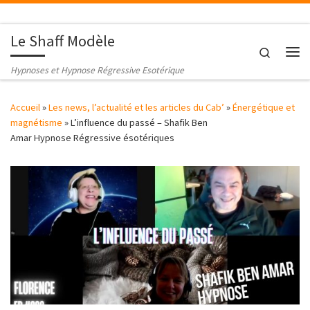
Passer au contenu
Le Shaff Modèle
Search
Me
Hypnoses et Hypnose Régressive Esotérique
Accueil
»
Les news, l’actualité et les articles du Cab’
»
Énergétique et
magnétisme
»
L’influence du passé – Shafik Ben
Amar Hypnose Régressive ésotériques