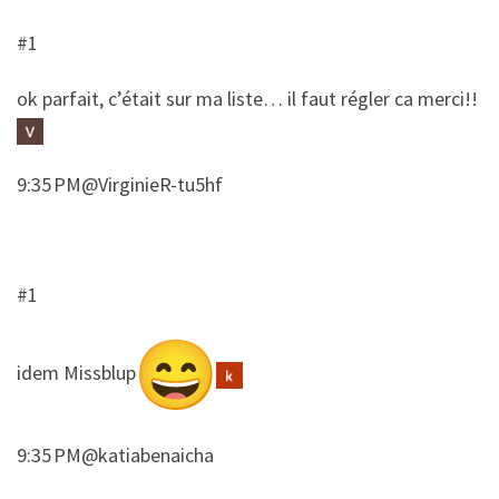
#1
​ok parfait, c’était sur ma liste… il faut régler ca merci!!
9:35 PM@VirginieR-tu5hf
#1
​idem Missblup
9:35 PM@katiabenaicha