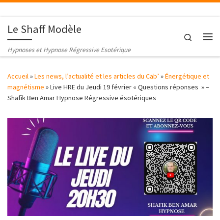
Passer au contenu
Le Shaff Modèle
Search
Me
Hypnoses et Hypnose Régressive Esotérique
Accueil
»
Les news, l’actualité et les articles du Cab’
»
Énergétique et
magnétisme
»
Live HRE du Jeudi 19 février « Questions réponses » –
Shafik Ben Amar Hypnose Régressive ésotériques