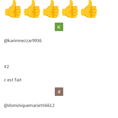
@karimnezzar9936
#2
​c est fait
@dominiquemarietti6612