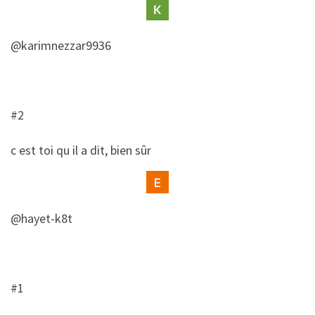
@karimnezzar9936
#2
​c est toi qu il a dit, bien sûr
@hayet-k8t
#1