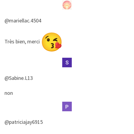
@mariellac.4504
​​Très bien, merci
@Sabine.L13
​​non
@patriciajay6915