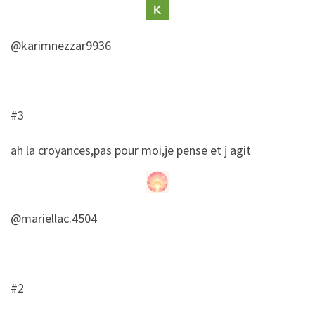
@karimnezzar9936
#3
​ah la croyances,pas pour moi,je pense et j agit
@mariellac.4504
#2