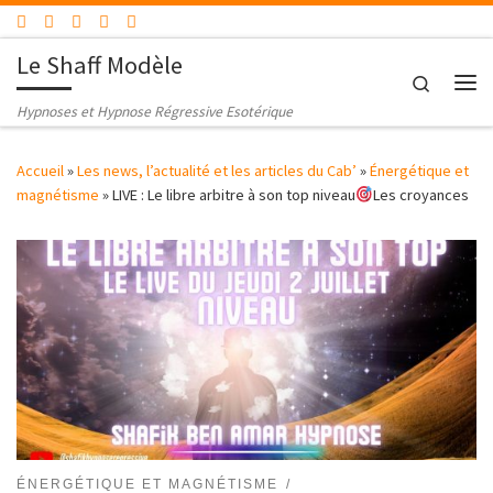
Passer au contenu
Le Shaff Modèle
Search
Me
Hypnoses et Hypnose Régressive Esotérique
Accueil
»
Les news, l’actualité et les articles du Cab’
»
Énergétique et
magnétisme
»
LIVE : Le libre arbitre à son top niveau
Les croyances
ÉNERGÉTIQUE ET MAGNÉTISME