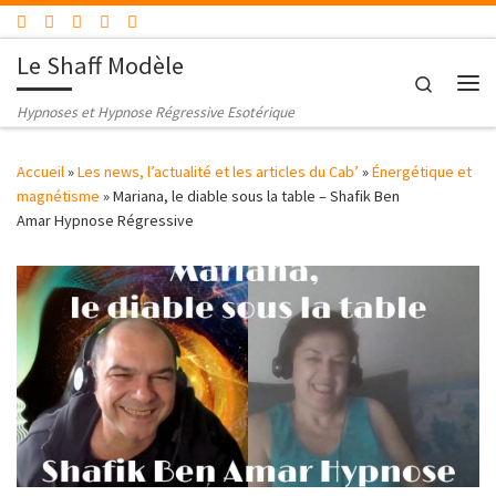
Passer au contenu
Le Shaff Modèle
Search
Me
Hypnoses et Hypnose Régressive Esotérique
Accueil
»
Les news, l’actualité et les articles du Cab’
»
Énergétique et
magnétisme
»
Mariana, le diable sous la table – Shafik Ben
Amar Hypnose Régressive