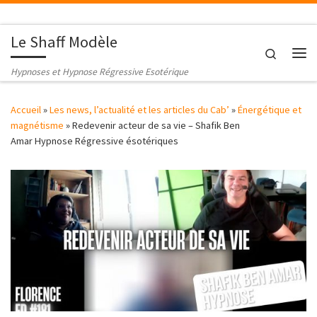
Passer au contenu
Le Shaff Modèle
Search
Me
Hypnoses et Hypnose Régressive Esotérique
Accueil
»
Les news, l’actualité et les articles du Cab’
»
Énergétique et
magnétisme
»
Redevenir acteur de sa vie – Shafik Ben
Amar Hypnose Régressive ésotériques