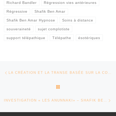
Richard Bandler
Régression vies antérieures
Régressive
Shafik Ben Amar
Shafik Ben Amar Hypnose
Soins à distance
souveraineté
sujet complotiste
support télépathique
Télépathe
ésotériques
Parcourir les articles
Article précédent
LA CRÉATION ET LA TRANSE BASÉE SUR LA COLÈRE VS LA JOIE – SHAFIK BEN AMAR HYPNOSE RÉGRESSIVE ÉSOTÉRIQUES
RETOUR À LA LISTE DES
Ar
INVESTIGATION « LES ANUNNAKI» – SHAFIK BEN AMAR HYPNOSE RÉGRESSIVE ÉSOTÉRIQUES