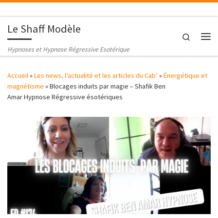
Passer au contenu
Le Shaff Modèle
Search
Me
Hypnoses et Hypnose Régressive Esotérique
Accueil
»
Les news, l’actualité et les articles du Cab’
»
Énergétique et
magnétisme
»
Blocages induits par magie – Shafik Ben
Amar Hypnose Régressive ésotériques