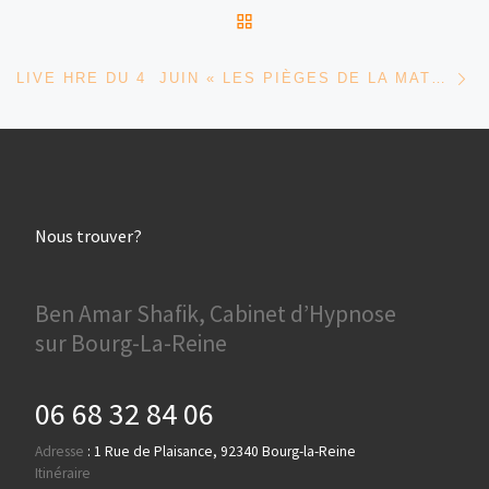
RETOUR À LA LISTE DES
Ar
LIVE HRE DU 4 JUIN « LES PIÈGES DE LA MATRICE, LA PARTIE RATIONNELLE » – SHAFIK BEN AMAR HYPNOSE RÉGRESSIVE ÉSOTÉRIQUE
Nous trouver?
Ben Amar Shafik, Cabinet d’Hypnose
sur Bourg-La-Reine
06 68 32 84 06
Adresse
:
1 Rue de Plaisance, 92340 Bourg-la-Reine
Itinéraire