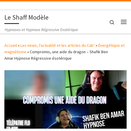
Passer au contenu
Le Shaff Modèle
Search
Me
Hypnoses et Hypnose Régressive Esotérique
Accueil
»
Les news, l’actualité et les articles du Cab’
»
Énergétique et
magnétisme
»
Compromis, une aide du dragon – Shafik Ben
Amar Hypnose Régressive ésotérique