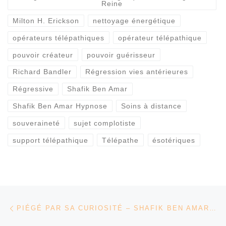
Reine
Milton H. Erickson
nettoyage énergétique
opérateurs télépathiques
opérateur télépathique
pouvoir créateur
pouvoir guérisseur
Richard Bandler
Régression vies antérieures
Régressive
Shafik Ben Amar
Shafik Ben Amar Hypnose
Soins à distance
souveraineté
sujet complotiste
support télépathique
Télépathe
ésotériques
Parcourir les articles
Article précédent
PIÉGÉ PAR SA CURIOSITÉ – SHAFIK BEN AMAR HYPNOSE RÉGRESSIVE ÉSOTÉRIQUE