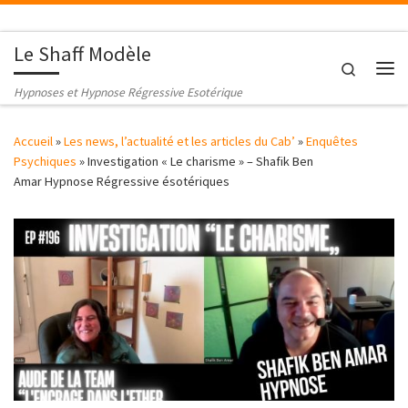
Passer au contenu
Le Shaff Modèle
Search
Me
Hypnoses et Hypnose Régressive Esotérique
Accueil
»
Les news, l’actualité et les articles du Cab’
»
Enquêtes
Psychiques
»
Investigation « Le charisme » – Shafik Ben
Amar Hypnose Régressive ésotériques