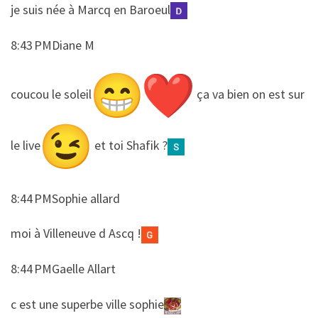
​​je suis née à Marcq en Baroeul
8:43 PMDiane M
​​coucou le soleil
ça va bien on est sur
le live
et toi Shafik ?
8:44 PMSophie allard
​​moi à Villeneuve d Ascq !
8:44 PMGaelle Allart
​​c est une superbe ville sophie