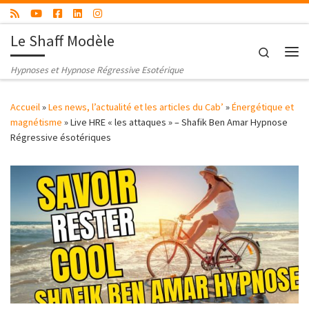
Passer au contenu
Le Shaff Modèle
Search
Me
Hypnoses et Hypnose Régressive Esotérique
Accueil
»
Les news, l’actualité et les articles du Cab’
»
Énergétique et
magnétisme
»
Live HRE « les attaques » – Shafik Ben Amar Hypnose
Régressive ésotériques