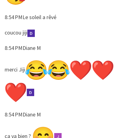
8:54 PMLe soleil a rêvé
​​coucou jiji
8:54 PMDiane M
​​merci Jiji
8:54 PMDiane M
​​ça va bien ?