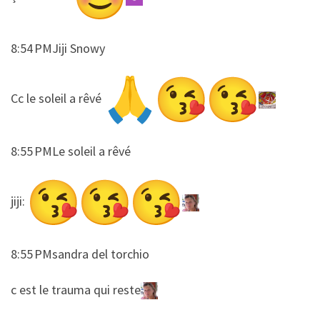
8:54 PMJiji Snowy
​​Cc le soleil a rêvé
8:55 PMLe soleil a rêvé
​​jiji:
8:55 PMsandra del torchio
​​c est le trauma qui reste