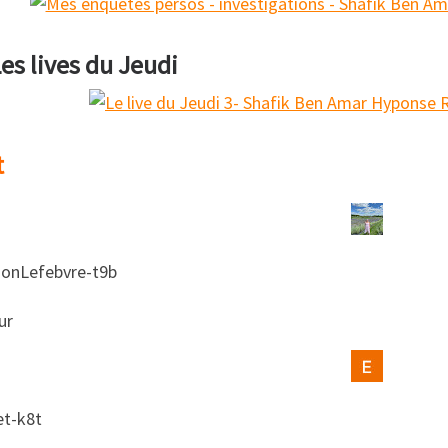
es lives du Jeudi
t
nLefebvre-t9b
ur
t-k8t