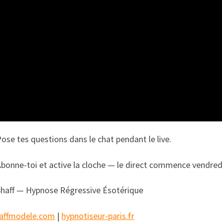
ose tes questions dans le chat pendant le live.
bonne-toi et active la cloche — le direct commence vendredi
haff — Hypnose Régressive Ésotérique
affmodele.com
|
hypnotiseur-paris.fr