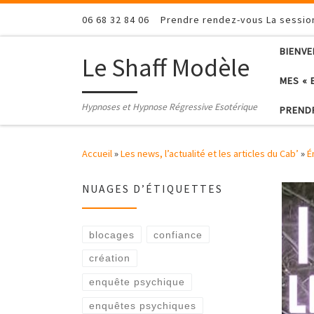
Passer au contenu
06 68 32 84 06
Prendre rendez-vous La sessi
BIENV
Le Shaff Modèle
MES « 
Hypnoses et Hypnose Régressive Esotérique
PREND
Accueil
»
Les news, l’actualité et les articles du Cab’
»
É
NUAGES D’ÉTIQUETTES
blocages
confiance
création
enquête psychique
enquêtes psychiques