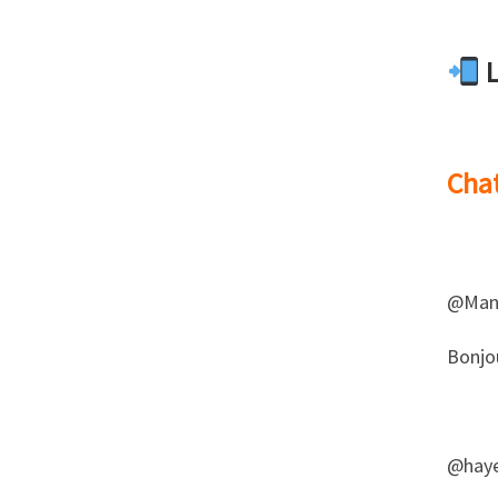
L
Cha
@Mano
​​Bonjo
@haye