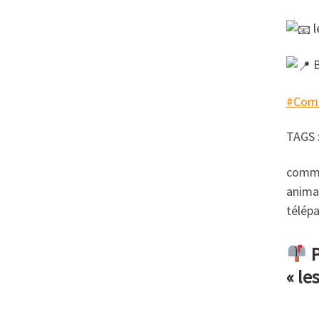
l
B
#Comm
TAGS 
commu
animal
télép
P
« l