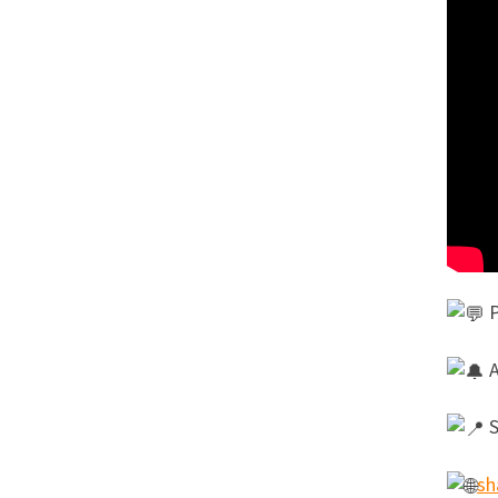
P
A
S
sh