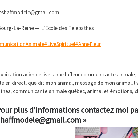
eshaffmodele@gmail.com
ourg-La-Reine — L’École des Télépathes
unicationAnimale
#LiveSpirituel
#AnneFleur
:
nication animale live, anne lafleur communicante animale,
e en direct, que dit mon animal, message de mon animal, live
athes, communicante animale québec, animal et émotions, chi
our plus d’informations contactez moi par
eshaffmodele@gmail.com »