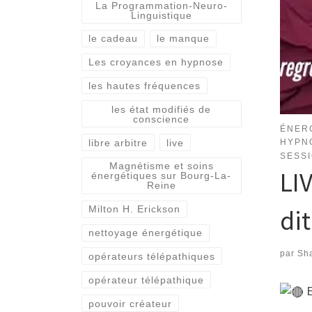
La Programmation-Neuro-
Linguistique
le cadeau
le manque
Les croyances en hypnose
les hautes fréquences
les état modifiés de
conscience
ÉNER
libre arbitre
live
HYPN
SESS
Magnétisme et soins
LI
énergétiques sur Bourg-La-
Reine
Milton H. Erickson
dit
nettoyage énergétique
par
Sha
opérateurs télépathiques
opérateur télépathique
E
pouvoir créateur