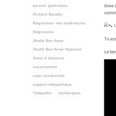
Anne 
pouvoir guérisseur
commu
Richard Bandler
Régression vies antérieures
U
Régressive
Tu ass
Shafik Ben Amar
Shafik Ben Amar Hypnose
Le lien
Soins à distance
souveraineté
sujet complotiste
support télépathique
Télépathe
ésotériques