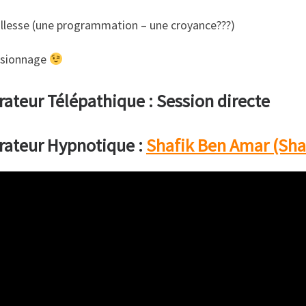
illesse (une programmation – une croyance???)
isionnage
ateur Télépathique : Session directe
rateur Hypnotique :
Shafik Ben Amar (Sha