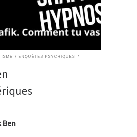
TISME
ENQUÊTES PSYCHIQUES
en
ériques
k Ben