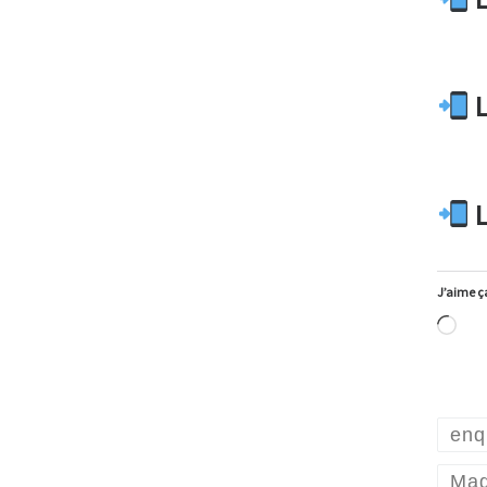
L
L
J’aime ça
Ch
enq
Mag