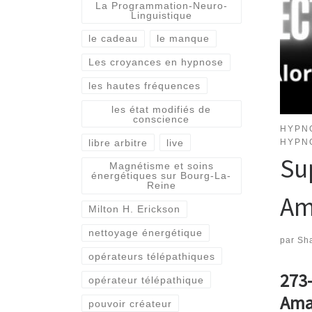
La Programmation-Neuro-
Linguistique
le cadeau
le manque
Les croyances en hypnose
les hautes fréquences
les état modifiés de
conscience
HYPN
libre arbitre
live
HYPN
Su
Magnétisme et soins
énergétiques sur Bourg-La-
Reine
Am
Milton H. Erickson
nettoyage énergétique
par
Sha
opérateurs télépathiques
273-
opérateur télépathique
Ama
pouvoir créateur