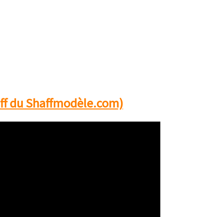
ff du Shaffmodèle.com)