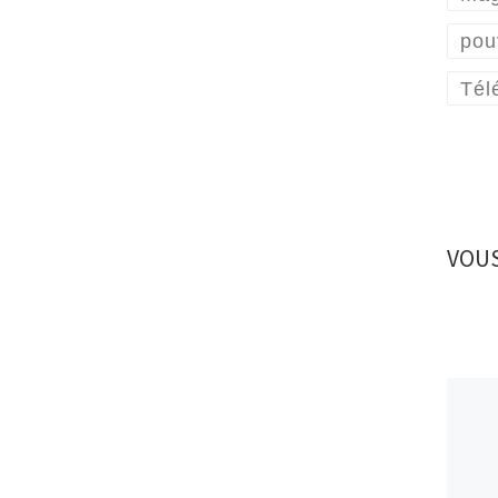
pou
Tél
VOUS