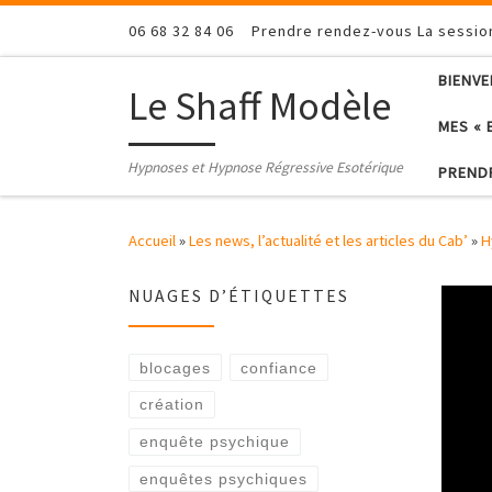
Passer au contenu
06 68 32 84 06
Prendre rendez-vous La sessi
BIENV
Le Shaff Modèle
MES « 
Hypnoses et Hypnose Régressive Esotérique
PREND
Accueil
»
Les news, l’actualité et les articles du Cab’
»
H
NUAGES D’ÉTIQUETTES
blocages
confiance
création
enquête psychique
enquêtes psychiques