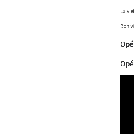
La vie
Bon v
Opér
Opé