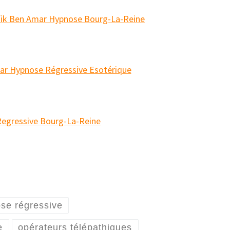
se régressive
e
opérateurs télépathiques