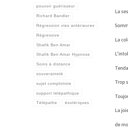
pouvoir guérisseur
La ses
Richard Bandler
Somme
Régression vies antérieures
Régressive
La col
Shafik Ben Amar
L’into
Shafik Ben Amar Hypnose
Soins à distance
Tenda
souveraineté
Trop s
sujet complotiste
support télépathique
Toujou
Télépathe
ésotériques
La joi
de mo