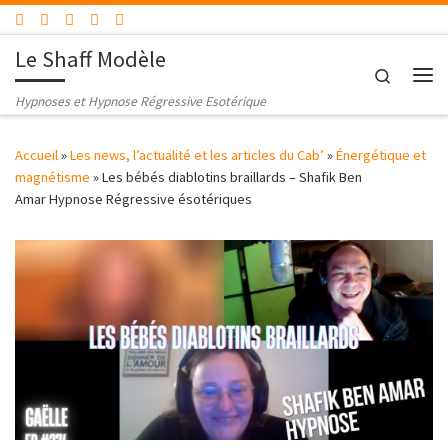
Passer au contenu
Le Shaff Modèle
Search
Me
Hypnoses et Hypnose Régressive Esotérique
Accueil
»
Les news, l’actualité et les articles du Cab’
»
Énergétique et
magnétisme
»
Les bébés diablotins braillards – Shafik Ben
Amar Hypnose Régressive ésotériques