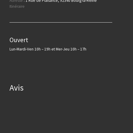
Adresse
:
1 Rue de Plaisance, 92340 Bourg-la-Reine
Itinéraire
Ouvert
Lun-Mardi-Ven 10h – 19h et Mer-Jeu 10h – 17h
Avis