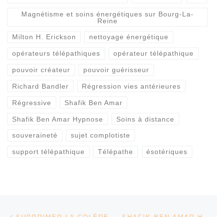
Magnétisme et soins énergétiques sur Bourg-La-
Reine
Milton H. Erickson
nettoyage énergétique
opérateurs télépathiques
opérateur télépathique
pouvoir créateur
pouvoir guérisseur
Richard Bandler
Régression vies antérieures
Régressive
Shafik Ben Amar
Shafik Ben Amar Hypnose
Soins à distance
souveraineté
sujet complotiste
support télépathique
Télépathe
ésotériques
Parcourir les articles
Article précédent