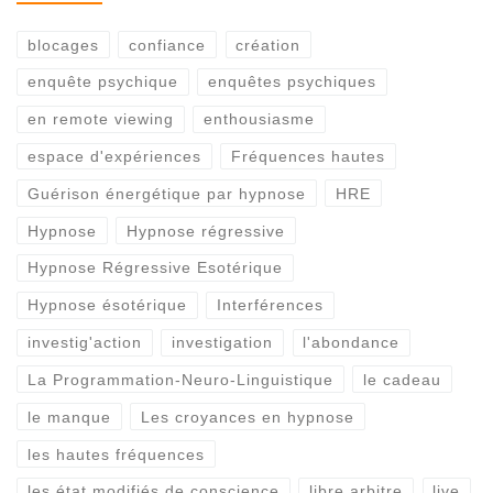
blocages
confiance
création
enquête psychique
enquêtes psychiques
en remote viewing
enthousiasme
espace d'expériences
Fréquences hautes
Guérison énergétique par hypnose
HRE
Hypnose
Hypnose régressive
Hypnose Régressive Esotérique
Hypnose ésotérique
Interférences
investig'action
investigation
l'abondance
La Programmation-Neuro-Linguistique
le cadeau
le manque
Les croyances en hypnose
les hautes fréquences
les état modifiés de conscience
libre arbitre
live