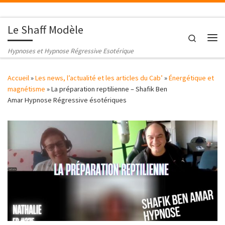
Passer au contenu
Le Shaff Modèle
Search
Me
Hypnoses et Hypnose Régressive Esotérique
Accueil
»
Les news, l’actualité et les articles du Cab’
»
Énergétique et
magnétisme
»
La préparation reptilienne – Shafik Ben
Amar Hypnose Régressive ésotériques