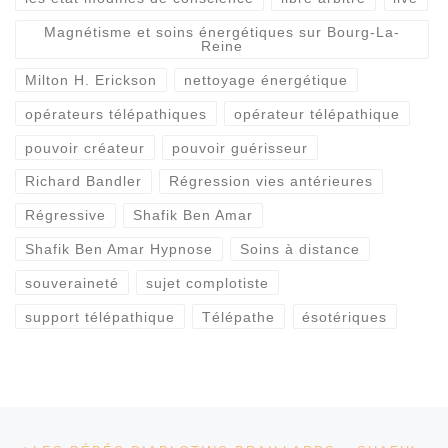
Magnétisme et soins énergétiques sur Bourg-La-
Reine
Milton H. Erickson
nettoyage énergétique
opérateurs télépathiques
opérateur télépathique
pouvoir créateur
pouvoir guérisseur
Richard Bandler
Régression vies antérieures
Régressive
Shafik Ben Amar
Shafik Ben Amar Hypnose
Soins à distance
souveraineté
sujet complotiste
support télépathique
Télépathe
ésotériques
Parcourir les articles
Article précédent