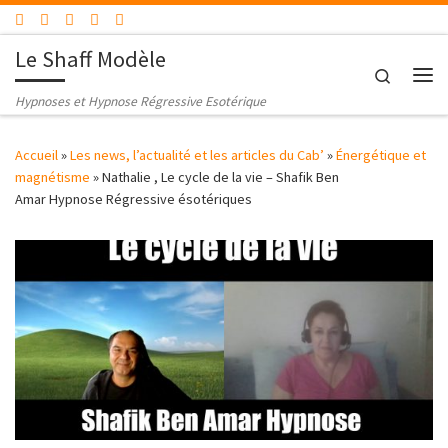
Passer au contenu
Le Shaff Modèle
Search
Me
Hypnoses et Hypnose Régressive Esotérique
Accueil
»
Les news, l’actualité et les articles du Cab’
»
Énergétique et
magnétisme
»
Nathalie , Le cycle de la vie – Shafik Ben
Amar Hypnose Régressive ésotériques