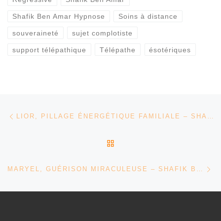
Shafik Ben Amar Hypnose
Soins à distance
souveraineté
sujet complotiste
support télépathique
Télépathe
ésotériques
Parcourir les articles
Article précédent
LIOR, PILLAGE ÉNERGÉTIQUE FAMILIALE – SHAFIK BEN AMAR HYPNOSE RÉGRESSIVE ÉSOTÉRIQUES
RETOUR À LA LISTE DES
Ar
MARYEL, GUÉRISON MIRACULEUSE – SHAFIK BEN AMAR HYPNOSE RÉGRESSIVE ÉSOTÉRIQUES