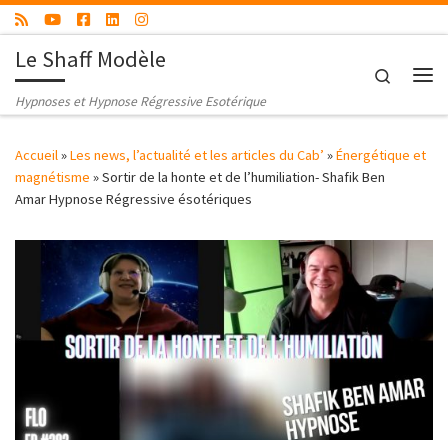
Passer au contenu
Le Shaff Modèle
Search
Me
Hypnoses et Hypnose Régressive Esotérique
Accueil
»
Les news, l’actualité et les articles du Cab’
»
Énergétique et
magnétisme
»
Sortir de la honte et de l’humiliation- Shafik Ben
Amar Hypnose Régressive ésotériques